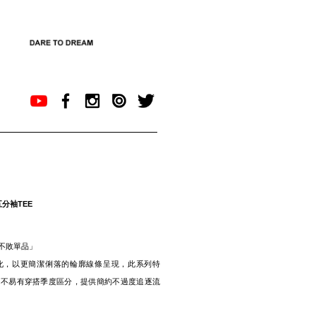
五分袖TEE
不敗單品」
化，以更簡潔俐落的輪廓線條呈現，此系列特
、不易有穿搭季度區分，提供簡約不過度追逐流