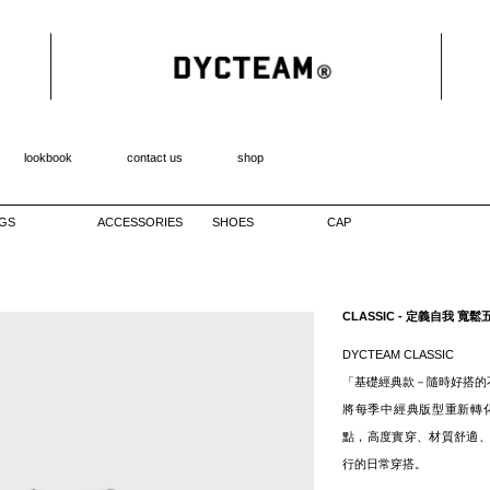
lookbook
contact us
shop
GS
ACCESSORIES
SHOES
CAP
CLASSIC - 定義自我 寬鬆
DYCTEAM CLASSIC
「基礎經典款－隨時好搭的
將每季中經典版型重新轉
點，高度實穿、材質舒適
行的日常穿搭。