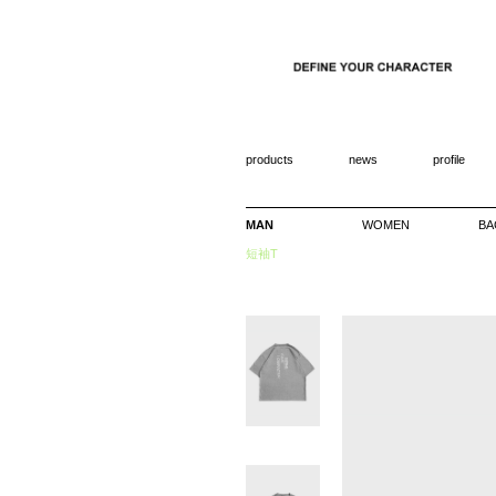
products
news
profile
MAN
WOMEN
BA
短袖T