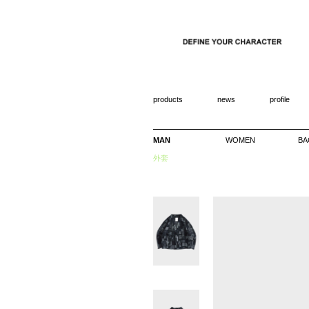
products
news
profile
MAN
WOMEN
BA
外套