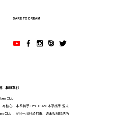
部 - 和服罩衫
ken Club
racter」為核心，本季攜手 DYCTEAM 本季攜手 週末
icken Club ，展開一場關於都市、週末與幽默感的