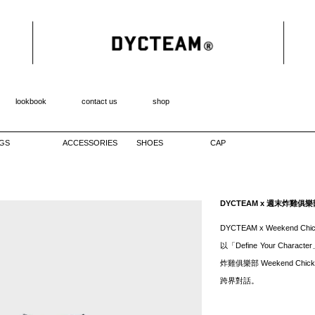
lookbook
contact us
shop
GS
ACCESSORIES
SHOES
CAP
DYCTEAM x 週末炸雞俱樂
DYCTEAM x Weekend Chic
以「Define Your Cha
炸雞俱樂部 Weekend Ch
跨界對話。