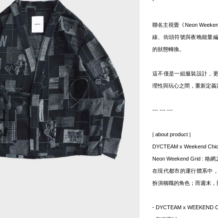
-
聯名主視覺《Neon Weeken
線、街頭符號與夜晚能量
的狀態轉換。
這不僅是一組服裝設計，
理性與玩心之間，重新定義
--- --- ---
| about product |
DYCTEAM x Weekend Chic
Neon Weekend Grid
在現代都市的運行體系中
扮演稱職的角色；而週末，
- DYCTEAM x WEEKEN