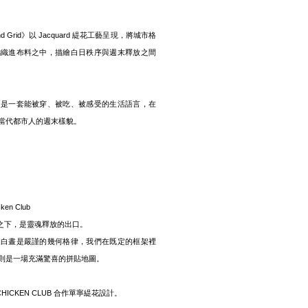
d Grid》以 Jacquard 緹花工藝呈現，將城市格
編織進布料之中，描繪白日秩序與週末釋放之間
更是一套能被穿、被吃、被感受的生活語言，在
當代都市人的週末樣貌。
ken Club
 : 格網之下，是靈魂釋放的出口。
，白晝是嚴謹的幾何格律，我們在既定的框架裡
則是一場充滿驚喜的拼貼地圖。
D CHICKEN CLUB 合作單寧緹花設計。