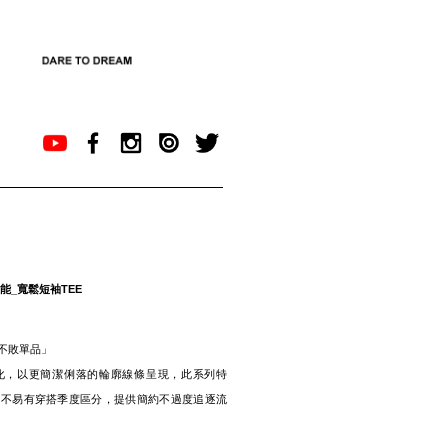
機能_寬鬆短袖TEE
不敗單品」
化，以更簡潔俐落的輪廓線條呈現，此系列特
、不易有穿搭季度區分，提供簡約不過度追逐流