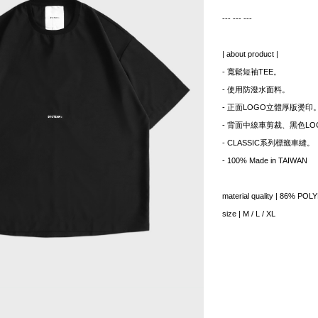
--- --- ---
| about product |
- 寬鬆短袖TEE。
- 使用防潑水面料。
- 正面LOGO立體厚版燙印
- 背面中線車剪裁、黑色L
- CLASSIC系列標籤車縫。
- 100% Made in TAIWAN
material quality | 86% 
size | M / L / XL