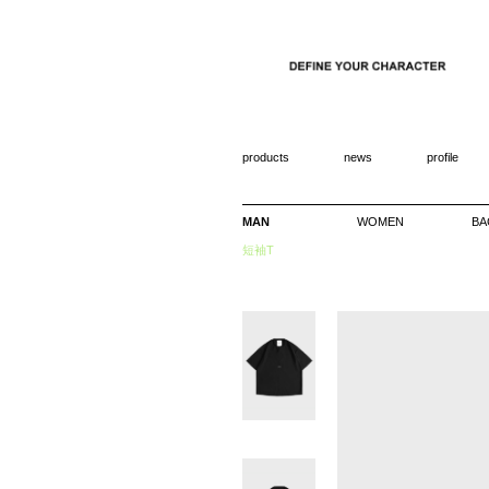
products
news
profile
MAN
WOMEN
BA
短袖T