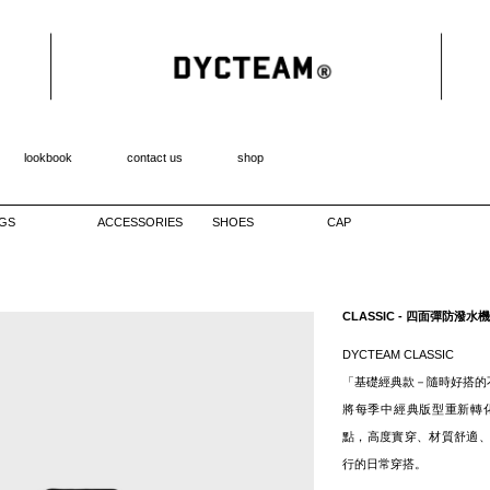
lookbook
contact us
shop
GS
ACCESSORIES
SHOES
CAP
CLASSIC - 四面彈防潑水
DYCTEAM CLASSIC
「基礎經典款－隨時好搭的
將每季中經典版型重新轉
點，高度實穿、材質舒適
行的日常穿搭。