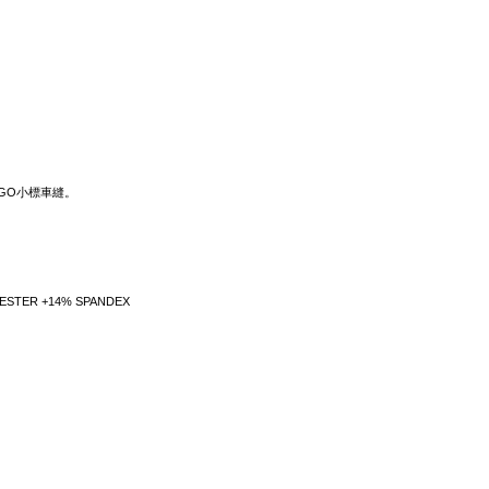
。
OGO小標車縫。
POLYESTER +14% SPANDEX