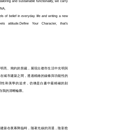
tailoring and sustainable functionality, we carry
DNA,
ls of belief in everyday life and writing a new
ts attitude.Define Your Character, that’s
過明亮、簡約的剪裁，展現出都市生活中光明與
落在城市建築之間，透過精緻的線條與功能性的
用性和美學的追求，彷彿是白晝中最精確的刻
自我的清晰輪廓。
市建築在夜幕降臨時，隨著光線的消退，陰影愈