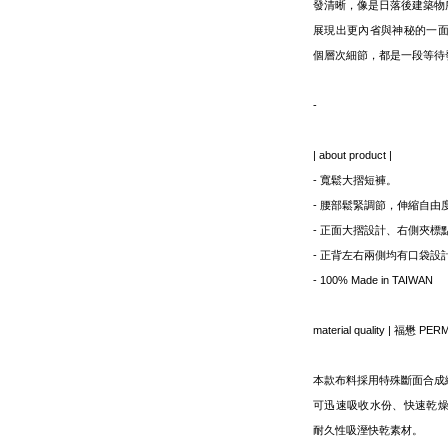
發清晰，像是日落後建築物
展現出更內省與神秘的一
個層次細節，都是一段等待
-
| about product |
- 寬鬆大摺短褲。
- 腰部鬆緊調節，伸縮自由
- 正面大摺設計、右側夾標
- 正背左右兩側均有口袋設
- 100% Made in TAIWAN
material quality | 福懋 
本款布料採用特殊斷面合成
可迅速吸收水份、快速乾
耐久性吸溼快乾素材。