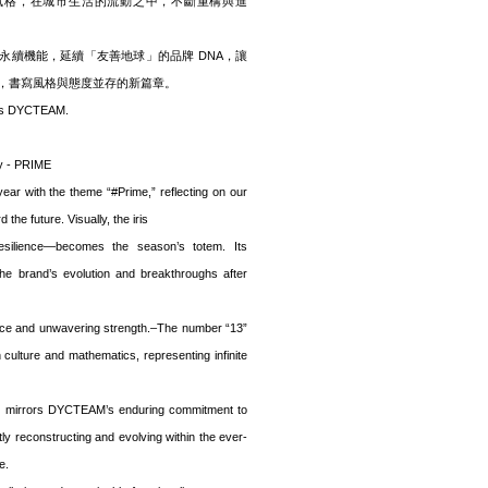
自我風格，在城市生活的流動之中，不斷重構與進
永續機能，延續「友善地球」的品牌 DNA，讓
，書寫風格與態度並存的新篇章。
at’s DYCTEAM.
y - PRIME
ar with the theme “#Prime,” reflecting on our
the future. Visually, the iris
resilience—becomes the season’s totem. Its
he brand’s evolution and breakthroughs after
nce and unwavering strength.–The number “13”
culture and mathematics, representing infinite
 This mirrors DYCTEAM’s enduring commitment to
tly reconstructing and evolving within the ever-
e.