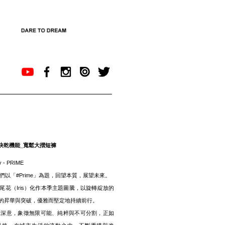
 吸濕快乾機能_寬鬆大摺短褲
y - PRIME
，我們以「#Prime」為題，回望本質，展望未來。
花（Iris）化作本季主題圖騰，以旋轉綻放的
的昇華與突破，優雅而堅定地持續前行。
具深意，象徵無限可能、純粹與不可分割，正如