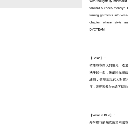
With thoughtfully minimalist 
forward our “eco-friendly” 
turning garments into vesse
chapter where style mee
DYCTEAM.
-
【Basic】：
猶如城市白天的陽光，透
秩序的一面，像是陽光灑
細節，體現出現代人對實
度，讓穿著者在光線下找到
-
【Wear in Blue】：
丹寧緹花的層次感如同城