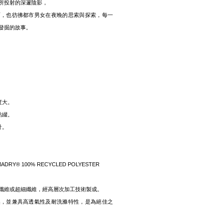
所投射的深邃陰影，
面，也彷彿都市男女在夜晚的思索與探索，每一
發掘的故事。
度大。
點綴。
計。
PERMADRY® 100% RECYCLED POLYESTER
纖維或超細纖維，經高層次加工技術製成。
燥，並兼具高透氣性及耐洗滌特性，是為絕佳之