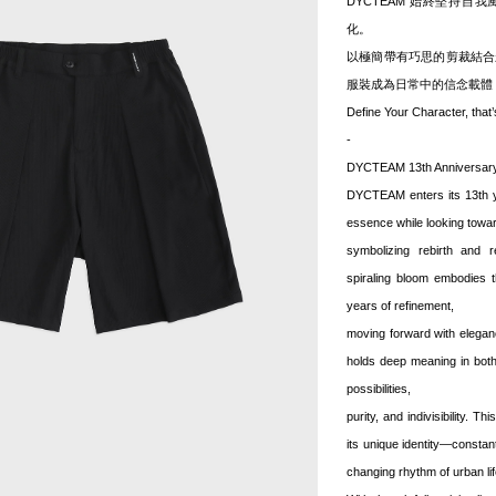
DYCTEAM 始終堅持
化。
以極簡帶有巧思的剪裁結合
服裝成為日常中的信念載體
Define Your Character, th
-
DYCTEAM 13th Anniversar
DYCTEAM enters its 13th ye
essence while looking toward 
symbolizing rebirth and 
spiraling bloom embodies t
years of refinement,
moving forward with elega
holds deep meaning in both 
possibilities,
purity, and indivisibility.
its unique identity—constan
changing rhythm of urban lif