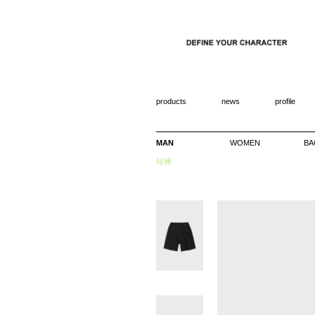
products
news
profile
MAN
WOMEN
BA
短褲