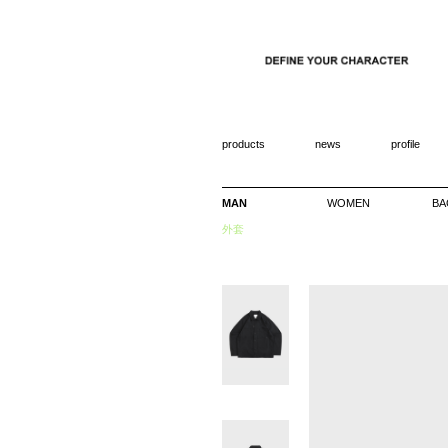
products
news
profile
MAN
WOMEN
BA
外套