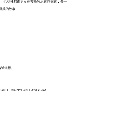
面，也彷彿都市男女在夜晚的思索與探索，每一
發掘的故事。
編號織標。
COTTON + 19% NYLON + 3%LYCRA