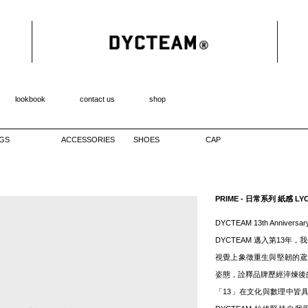
lookbook
contact us
shop
GS
ACCESSORIES
SHOES
CAP
PRIME - 日常系列 紙感 
DYCTEAM 13th Anniversar
DYCTEAM 邁入第13年
視覺上象徵重生與堅韌的鳶尾
姿態，詮釋品牌歷經淬煉後
「13」在文化與數理中皆