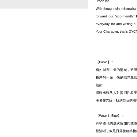
urban life.
With thoughtfully minimalist 
forward our “eco-friendly” 
everyday life and writing a
Your Character, that’s DY
-
【Basic】：
猶如城市白天的陽光，透
秩序的一面，像是陽光灑
細節，
體現出現代人對實用性和
著者在光線下找到自我的清
【Wear in Blue】：
丹寧緹花的層次感如同城
發清晰，像是日落後建築物