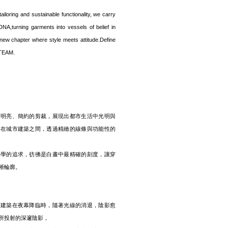
tailoring and sustainable functionality, we carry
DNA,turning garments into vessels of belief in
 new chapter where style meets attitude.Define
CTEAM.
過明亮、簡約的剪裁，展現出都市生活中光明與
落在城市建築之間，透過精緻的線條與功能性的
美學的追求，彷彿是白晝中最精確的刻度，讓穿
晰輪廓。
市建築在夜幕降臨時，隨著光線的消退，陰影愈
所投射的深邃陰影，