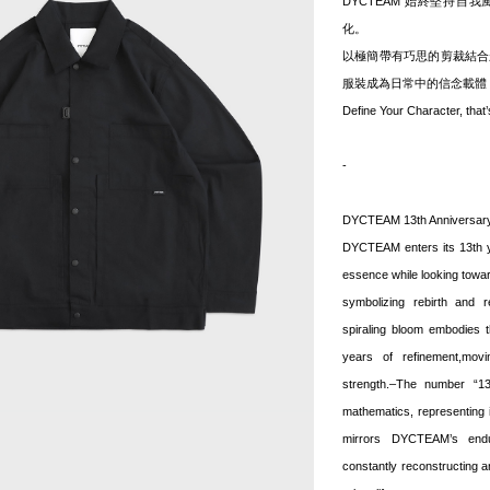
DYCTEAM 始終堅持
化。
以極簡帶有巧思的剪裁結合
服裝成為日常中的信念載體
Define Your Character, th
-
DYCTEAM 13th Anniversar
DYCTEAM enters its 13th ye
essence while looking toward 
symbolizing rebirth and 
spiraling bloom embodies t
years of refinement,mov
strength.–The number “1
mathematics, representing infi
mirrors DYCTEAM’s endu
constantly reconstructing a