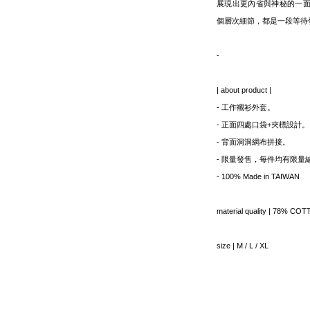
展現出更內省與神秘的一
個層次細節，都是一段等待
-
| about product |
- 工作襯衫外套。
- 正面四處口袋+夾標設計。
- 背面洞洞網布拼接。
- 限量發售，每件均有限量
- 100% Made in TAIWAN
material quality | 78% 
size | M / L / XL