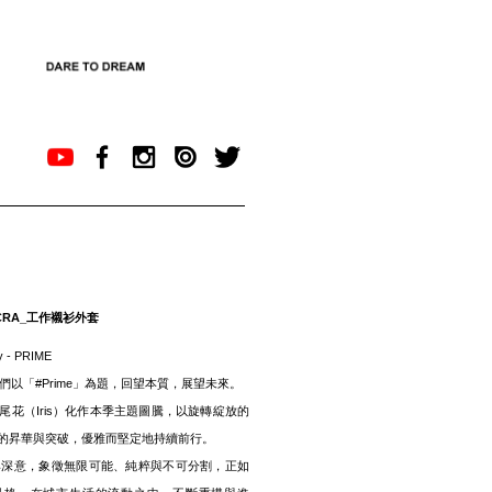
LYCRA_工作襯衫外套
y - PRIME
，我們以「#Prime」為題，回望本質，展望未來。
花（Iris）化作本季主題圖騰，以旋轉綻放的
的昇華與突破，優雅而堅定地持續前行。
具深意，象徵無限可能、純粹與不可分割，正如