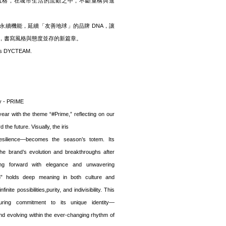
自我風格，在城市生活的流動之中，不斷重構與進
永續機能，延續「友善地球」的品牌 DNA，讓
，書寫風格與態度並存的新篇章。
at’s DYCTEAM.
y - PRIME
ar with the theme “#Prime,” reflecting on our
the future. Visually, the iris
resilience—becomes the season’s totem. Its
he brand’s evolution and breakthroughs after
ing forward with elegance and unwavering
3” holds deep meaning in both culture and
nite possibilities,purity, and indivisibility. This
ring commitment to its unique identity—
nd evolving within the ever-changing rhythm of