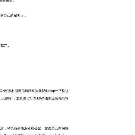
都是完美。
就是自己的完美 」。
ECT .
RONA”素材開發品牌獨有抗撕裂ribstop十字格紋
L 天絲棉”，並具備 COOLMAX 透氣涼感機能特
纖維，特色就是吸濕性很優越，超適合台灣濕熱