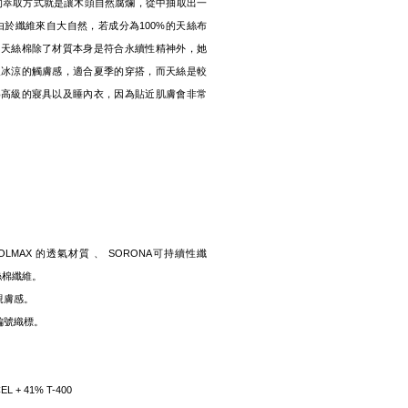
的萃取方式就是讓木頭自然腐爛，從中抽取出一
由於纖維來自大自然，若成分為100%的天絲布
。天絲棉除了材質本身是符合永續性精神外，她
及冰涼的觸膚感，適合夏季的穿搭，而天絲是較
為高級的寢具以及睡內衣，因為貼近肌膚會非常
COOLMAX 的透氣材質 、 SORONA可持續性纖
天絲棉纖維。
親膚感。
編號織標。
NCEL + 41% T-400