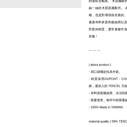
的海島型氣候。 木質纖維
絲一絲的木質原纖製作。 
種，也是對環境很友善的
會讓布料表面有微絲滑以
昂貴的材質，通常會被作
舒服 !
--- --- ---
| about product |
- 四口袋襯衫扣具外套。
- 材質採用DUPONT - 
維，還加入的 TENCEL 
- 布料表面微絲滑、冰涼的
- 限量發售，每件均有限量
- 100% Made in TAIWAN
material quality | 59% TE