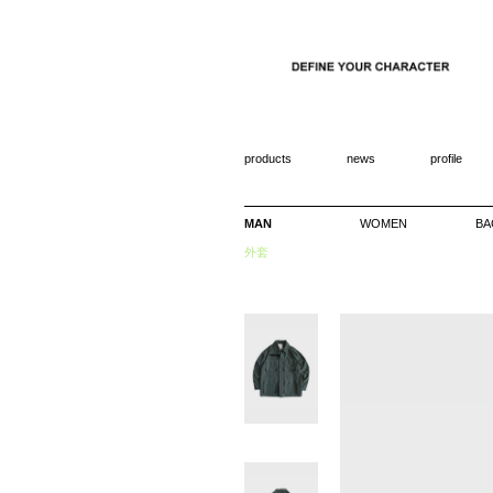
products
news
profile
MAN
WOMEN
BA
外套