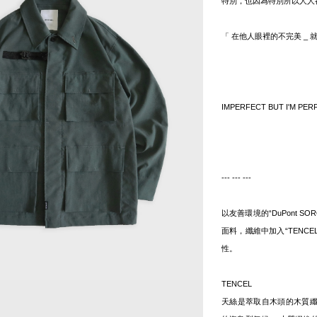
特別，也因為特別所以人人
「 在他人眼裡的不完美 _ 
IMPERFECT BUT I'M PERF
--- --- ---
以友善環境的“DuPont SO
面料，纖維中加入“TENCE
性。
TENCEL
天絲是萃取自木頭的木質