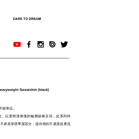
eavyweight Sweatshirt (black)
不敗單品」
化，以更簡潔俐落的輪廓線條呈現，此系列特
、不易有穿搭季度區分，提供簡約不過度追逐流