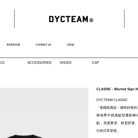
lookbook
contact us
shop
GS
ACCESSORIES
SHOES
CAP
CLASSIC - Blurred Sign H
DYCTEAM CLASSIC
「基礎經典款－隨時好搭的
將每季中經典版型重新轉
點，高度實穿、材質舒適
行的日常穿搭。