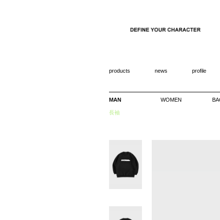
products
news
profile
MAN
WOMEN
BA
長袖