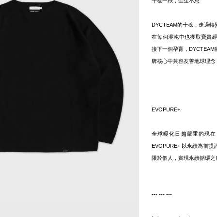
十稔一秩，生生不息
DYCTEAM的十稔，走過
在每個混沌中也獲取寶貴
接下一個孕育，DYCTEA
牌核心中兼容友善地球理念
EVOPURE+
全球暖化日趨嚴重的現在
EVOPURE+ 以永續為
限於個人，實現永續循環之
--- --- ---