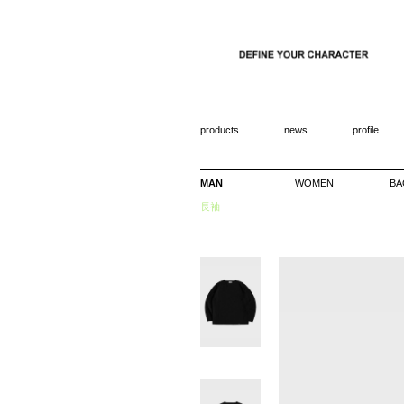
products
news
profile
MAN
WOMEN
BA
長袖