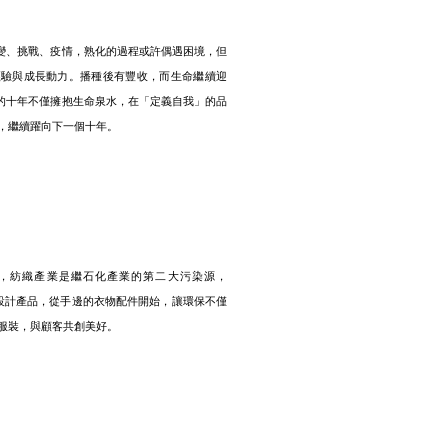
轉變、挑戰、疫情，熟化的過程或許偶遇困境，但
經驗與成長動力。播種後有豐收，而生命繼續迎
M的十年不僅擁抱生命泉水，在「定義自我」的品
，繼續躍向下一個十年。
，紡織產業是繼石化產業的第二大污染源，
前提設計產品，從手邊的衣物配件開始，讓環保不僅
服裝，與顧客共創美好。