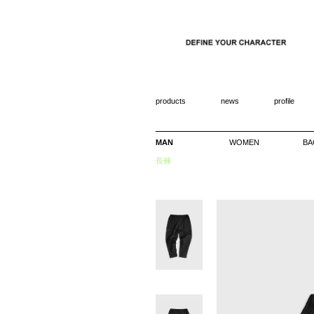
products
news
profile
MAN
WOMEN
BA
長褲