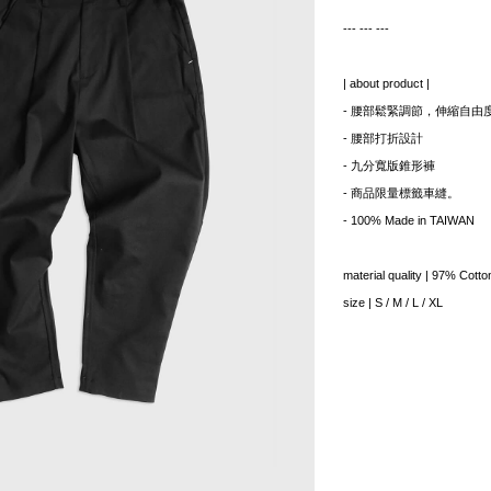
--- --- ---
| about product |
- 腰部鬆緊調節，伸縮自由
- 腰部打折設計
- 九分寬版錐形褲
- 商品限量標籤車縫。
- 100% Made in TAIWAN
material quality | 97% Cot
size | S / M / L / XL