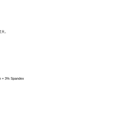
度大。
ton + 3% Spandex