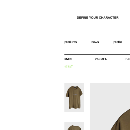
products
news
profile
MAN
WOMEN
BA
短袖T