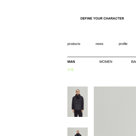
products
news
profile
MAN
WOMEN
BA
外套