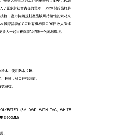
成長、每個人對生活與工作的蛻變與肯定外，2020
融入了更多對社會責任的思考，SS20 開始品牌將
題接軌，盡力持續規劃產品以可持續性的素材來
s 國際認證的GOTs有機棉與GRS回收人造纖
更多人一起重視愛護我們唯一的地球環境。
防潑水、使用防水拉鍊。
打摺、拉鍊，袖口鈕扣調節。
編號織標。
0% POLYESTER (3M DWR WITH TAG, WHITE
URE 600MM)
著用L