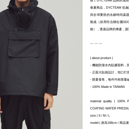
除了DYCTEAM 品牌的
春夏商品，DYCTEAM 也
與全球重視的永續時尚議
製成（採用符合聯合國SDG
維），透過品牌的傳遞，讓
--- --- ---
| about product |
- 機能防潑水內貼膠面料，
- 正面大貼袋設計，領口
- 限量發售，每件均有限量
- 100% Made in TAIWAN
material quality | 10
COATING WATER PRESS
size | S / M / L
model | 身高188cm / 商品