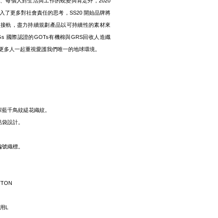
成長、每個人對生活與工作的蛻變與肯定外，2020
融入了更多對社會責任的思考，SS20 開始品牌將
題接軌，盡力持續規劃產品以可持續性的素材來
s 國際認證的GOTs有機棉與GRS回收人造纖
更多人一起重視愛護我們唯一的地球環境。
深藍千鳥紋緹花織紋。
貼袋設計。
編號織標。
OTTON
著用L