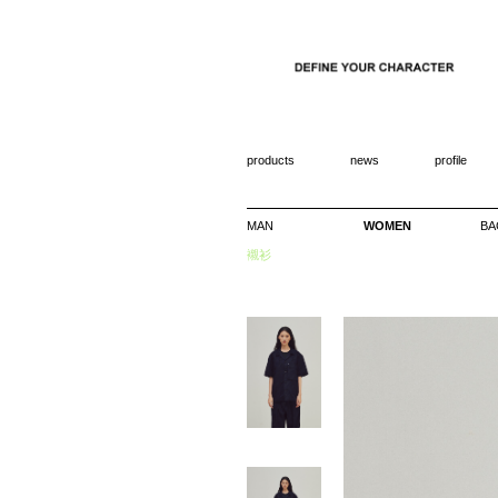
products
news
profile
MAN
WOMEN
BA
襯衫