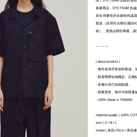
除了DYCTEAM 品牌的
春夏商品，DYCTEAM 也
與全球重視的永續時尚議
製成（採用符合聯合國SDG
維），透過品牌的傳遞，讓
--- --- ---
| about product |
- 整件使用丹寧原料製成，
- 鬆身開襟短袖襯衫、左胸
- 多處白色打結線點綴。
- 限量發售，每件均有限量
- 100% Made in TAIWAN
material quality | 100% C
size | S / M / L
model | 身高176cm / 商品