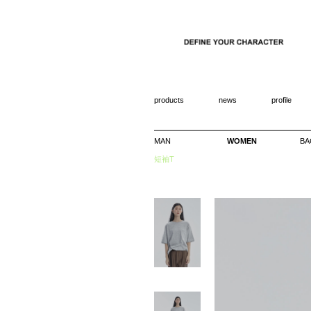
products
news
profile
MAN
WOMEN
BA
短袖T