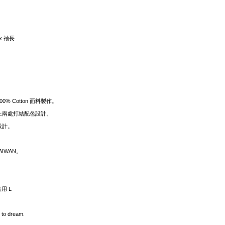
 x 袖長
% Cotton 面料製作。
上兩處打結配色設計。
設計。
TAIWAN。
著用 L
 to dream.