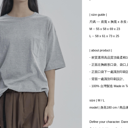
-
| size guide |
尺碼 --- 肩寬 x 胸寬 x 衣長
M -- 55 x 58 x 69 x 23
L -- 58 x 61 x 73 x 25
| about product |
- 材質選用高品質頂級柔棉100
- 正面左胸錐形口袋、袋口
- 正面口袋下一處識別印刷
- 背面一處識別印刷設計。
- 100% 台灣製造 Made in 
size | M / L
model | 身高180 cm / 商品
Define your character. Dare