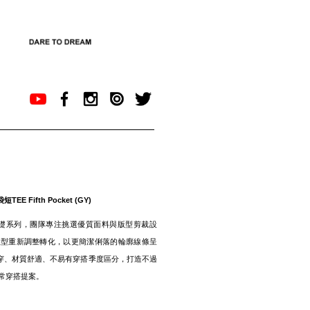
EE Fifth Pocket (GY)
SSIC 基礎系列，團隊專注挑選優質面料與版型剪裁設
版型重新調整轉化，以更簡潔俐落的輪廓線條呈
實穿、材質舒適、不易有穿搭季度區分，打造不過
常穿搭提案。