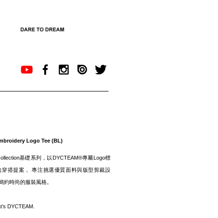
mbroidery Logo Tee (BL)
F collection基礎系列，以DYCTEAM®專屬Logo標
的穿搭提案， 專注挑選優質面料與版型剪裁設
簡約時尚的服裝風格。
hat’s DYCTEAM.