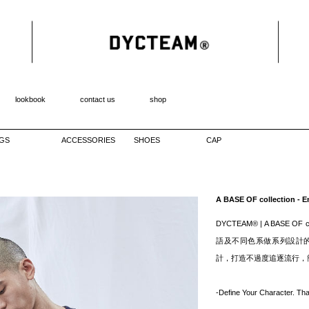
lookbook
contact us
shop
GS
ACCESSORIES
SHOES
CAP
A BASE OF collection - E
DYCTEAM® | A BASE O
語及不同色系做系列設計
計，打造不過度追逐流行，
-Define Your Character. T