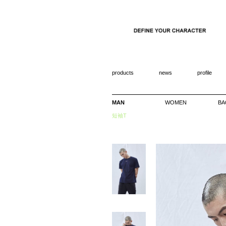
products
news
profile
MAN
WOMEN
BA
短袖T