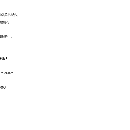
品質頂級柔棉製作。
精緻繡花。
。
低調時尚。
品著用 L
 to dream.
2008.