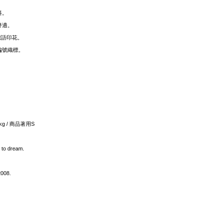
料。
舒適。
側標語印花。
編號織標。
0kg / 商品著用S
 to dream.
2008.