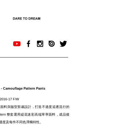
 - Camouflage Pattern Pants
 2016-17 F/W
質面料與版型剪裁設計，打造不過度追逐流行的
 Pattern 整套選用緹花迷彩高端單寧面料，成品後
適度及每件不同色澤獨特性。