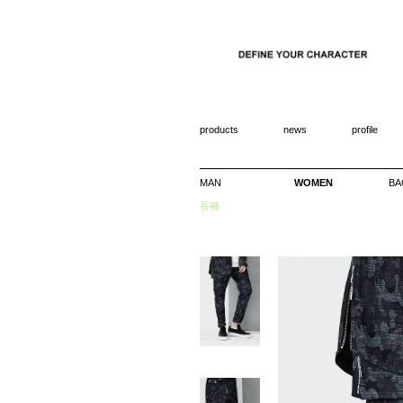
products
news
profile
MAN
WOMEN
BA
長褲